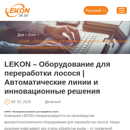
Русский
Дом
>
Блог
>
Дом
LEKON – Оборудование для переработки лосося | Автоматические
Продукция
линии и инновационные решения
Решения
LEKON – Оборудование для
О Леконе
переработки лосося |
Услуга
Автоматические линии и
Блог
инновационные решения
Связаться с нами
08. 02, 2025
Делиться:
LEKON – Инновационные решения для переработки лосося
Компания LEKON специализируется на производстве
высокотехнологичного оборудования для переработки лосося. Наши
решения охватывают все этапы обработки рыбы – от первичной